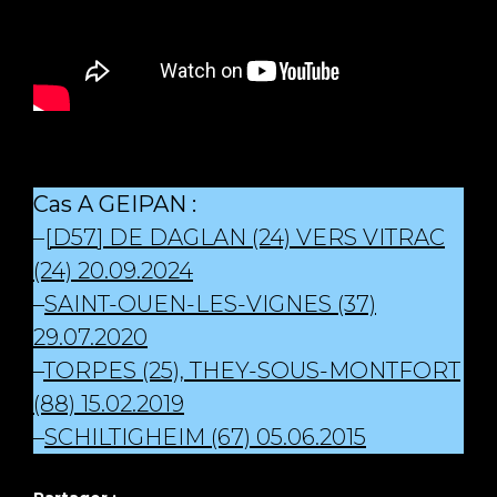
Cas A GEIPAN :
–
[D57] DE DAGLAN (24) VERS VITRAC
(24) 20.09.2024
–
SAINT-OUEN-LES-VIGNES (37)
29.07.2020
–
TORPES (25), THEY-SOUS-MONTFORT
(88) 15.02.2019
–
SCHILTIGHEIM (67) 05.06.2015