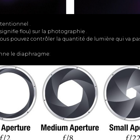
ntentionnel .
ignifie flou) sur la photographie .
 vous pouvez contrôler la quantité de lumière qui va pa
onne le diaphragme: