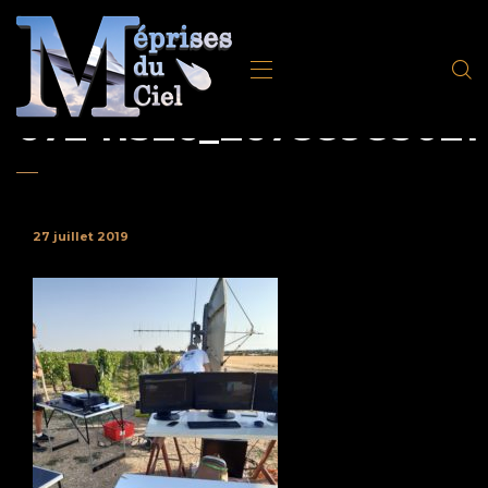
67241326_2678898502
27 juillet 2019