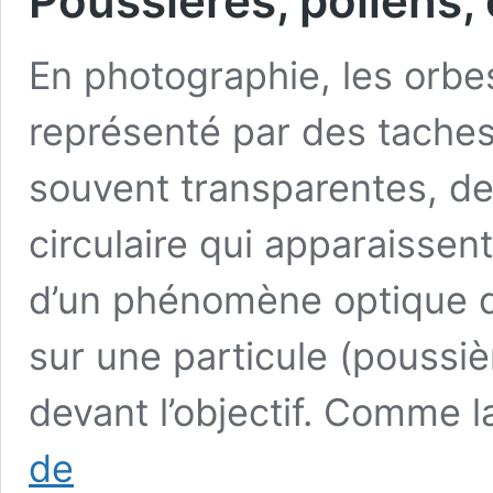
Poussières, pollens, 
En photographie, les orb
représenté par des taches
souvent transparentes, de 
circulaire qui apparaissent 
d’un phénomène optique de
sur une particule (poussiè
devant l’objectif. Comme 
Poussières,
de
pollens,