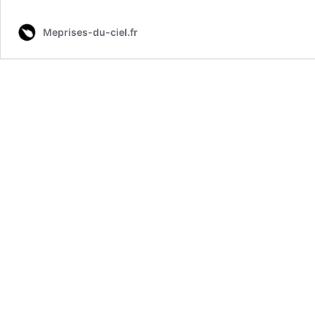
et
particules
Meprises-du-ciel.fr