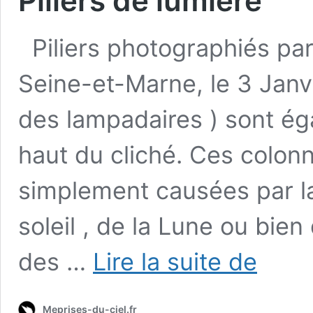
Piliers de lumière
Piliers photographiés par
Seine-et-Marne, le 3 Janvi
des lampadaires ) sont ég
haut du cliché. Ces colon
simplement causées par la
soleil , de la Lune ou bien
Piliers
des …
Lire la suite de
de
lumière
Meprises-du-ciel.fr